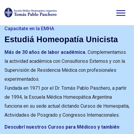
Capacitate en la EMHA
Estudiá Homeopatía Unicista
Presenciales & Online
Consultorios Homeopáticos
Más de 30 años de labor académica.
Complementamos
la actividad académica con Consultorios Externos y con la
En la EMHA contamos con
Consultorios de Homeopatía
Supervisión de Residencia Médica con profesionales
General, Pediátrica y Veterinaria
, con muchos años de
experimentados.
experiencia y casos de éxito.
Fundada en 1971 por el Dr. Tomás Pablo Paschero, a partir
Agendá un turno
con nuestros mejores profesionales
de 1994, la Escuela Médica Homeopática Argentina
tanto a nivel Presencial como Online en
TODO EL PAÍS
funciona en su sede actual dictando Cursos de Homeopatía,
Actividades de Posgrado y Congresos Internacionales.
¡Contactanos!
Descubrí nuestros Cursos para Médicos y también